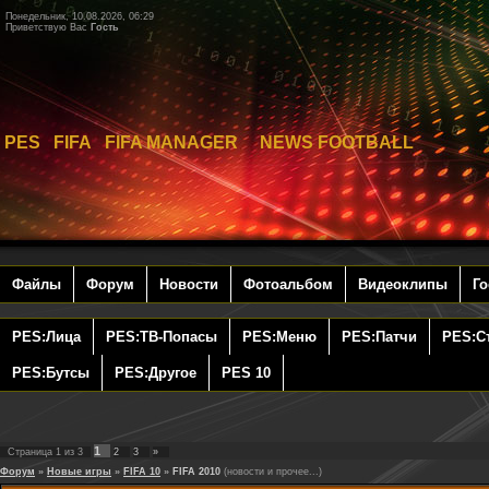
Понедельник, 10.08.2026, 06:29
Приветствую Вас
Гость
PES FIFA FIFA MANAGER NEWS FOOTBALL
Файлы
Форум
Новости
Фотоальбом
Видеоклипы
Го
PES:Лица
PES:ТВ-Попасы
PES:Меню
PES:Патчи
PES:С
PES:Бутсы
PES:Другое
PES 10
1
Страница
1
из
3
2
3
»
Форум
»
Новые игры
»
FIFA 10
»
FIFA 2010
(новости и прочее...)