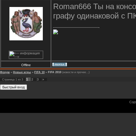
Roman666 Ты на консо
графу одинаковой с ПК
Offline
Форум
»
Новые игры
»
FIFA 10
»
FIFA 2010
(новости и прочее...)
1
Страница
1
из
3
2
3
»
Cop