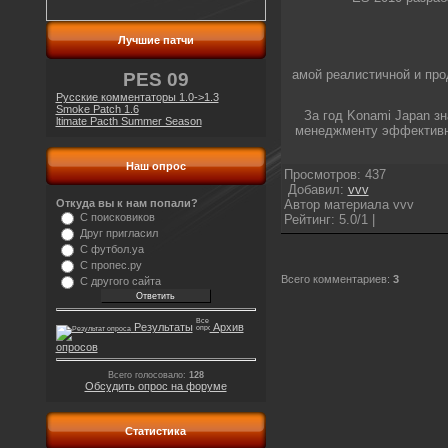
Лучшие патчи
амой реалистичной и про
PES 09
Русские комментаторы 1.0->1.3
Smoke Patch 1.6
За год Konami Japan з
ltimate Pacth Summer Season
менеджменту эффективнос
Наш опрос
Просмотров: 437
Добавил:
vvv
Автор материала vvv
Откуда вы к нам попали?
С поисковиков
Рейтинг: 5.0/1 |
Друг пригласил
С футбол.уа
С пропес.ру
Всего комментариев
:
3
С другого сайта
Результаты
Архив
опросов
Всего голосовало:
128
Обсудить опрос на форуме
Статистика