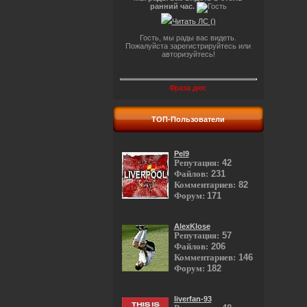
ранний час.
Читать ЛС (
)
Гость, мы рады вас видеть.
Пожалуйста зарегистрируйтесь или
авторизуйтесь!
Фраза дня:
ТОП-Пользователи
Pel9
Репутация:
42
Файлов:
231
Комментариев:
82
Форум:
171
AlexKlose
Репутация:
57
Файлов:
206
Комментариев:
146
Форум:
182
liverfan-93