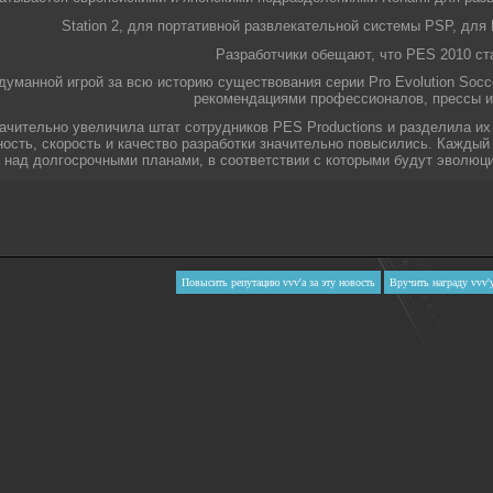
Station 2, для портативной развлекательной системы PSP, дл
Разработчики обещают, что PES 2010 ст
думанной игрой за всю историю существования серии Pro Evolution Socce
рекомендациями профессионалов, прессы и 
начительно увеличила штат сотрудников PES Productions и разделила и
ть, скорость и качество разработки значительно повысились. Каждый о
над долгосрочными планами, в соответствии с которыми будут эволю