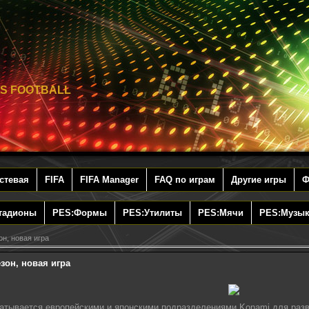
S FOOTBALL
стевая
FIFA
FIFA Manager
FAQ по играм
Другие игры
Ф
тадионы
PES:Формы
PES:Утилиты
PES:Мячи
PES:Музык
н, новая игра
зон, новая игра
атывается европейскими и японскими подразделениями Konami для разв