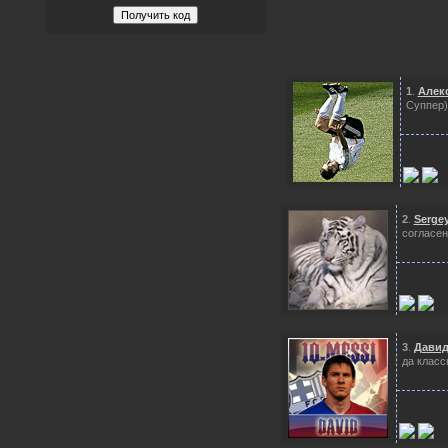
1
.
Алек
Суппер)
2
.
Serge
согласен
3
.
Давид
да класс