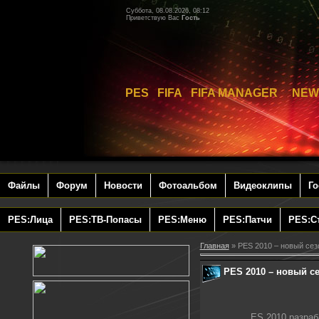
Суббота, 08.08.2026, 08:12
Приветствую Вас
Гость
PES FIFA FIFA MANAGER NEW
Файлы
Форум
Новости
Фотоальбом
Видеоклипы
Го
PES:Лица
PES:ТВ-Попасы
PES:Меню
PES:Патчи
PES:С
Главная
» PES 2010 – новый сезо
PES 2010 – новый се
ES 2010 разраб