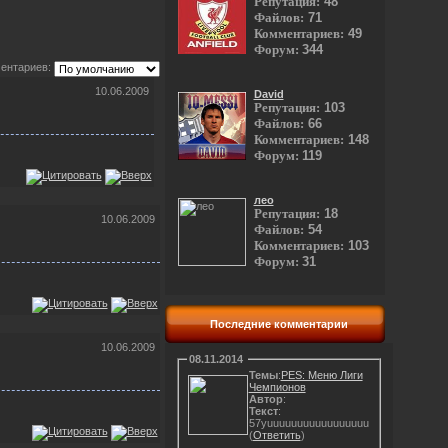
Репутация:
48
Файлов:
71
Комментариев:
49
Форум:
344
ентариев:
10.06.2009
David
Репутация:
103
Файлов:
66
Комментариев:
148
Форум:
119
лео
Репутация:
18
10.06.2009
Файлов:
54
Комментариев:
103
Форум:
31
Последние комментарии
10.06.2009
08.11.2014
Темы
:
PES: Меню Лиги
Чемпионов
Автор
:
Текст
:
57yuuuuuuuuuuuuuuuuu
(
Ответить
)