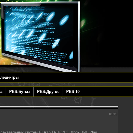
леш-игры
а
PES:Бутсы
PES:Другое
PES 10
01:19
лекательных систем PLAYSTATION 3, Xbox 360, Play