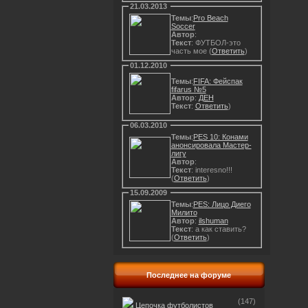
21.03.2013
Темы
:
Pro Beach
Soccer
Автор
:
Текст
: ФУТБОЛ-это
часть мое (
Ответить
)
01.12.2010
Темы
:
FIFA: Фейспак
fifarus №5
Автор
:
ДЕН
Текст
:
Ответить
)
06.03.2010
Темы
:
PES 10: Конами
анонсировала Мастер-
лигу
Автор
:
Текст
: interesno!!!
(
Ответить
)
15.09.2009
Темы
:
PES: Лицо Диего
Милито
Автор
:
ilshuman
Текст
: а как ставить?
(
Ответить
)
Последнее на форуме
(147)
Цепочка футболистов