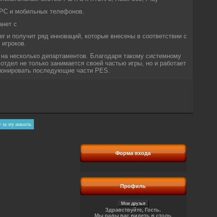
я PC и мобильных телефонов.
анет с
r и получит ряд инноваций, которые внесены в соответствии с
игроков.
х на несколько департаментов. Благодаря такому системному
тдел не только занимается своей частью игры, но и работает
ционировать последующие части PES.
Форма входа
Профиль
Здравствуйте, Гость.
Мы рады вас видеть в столь