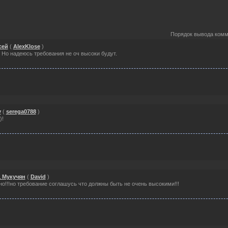
Порядок вывода комм
сей
(
AlexKlose
)
 Но надеюсь требования не оч высоки будут.
y
(
serega0788
)
)!
 Мукучян
(
David
)
но!!!но требование соглашусь что должны быть не очень высокими!!!