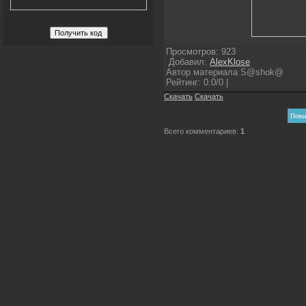
Просмотров: 923
Добавил:
AlexKlose
Автор материала S@shok@
Рейтинг: 0.0/0 |
Скачать
Скачать
Всего комментариев
:
1