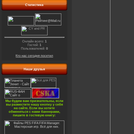
Статистика
Онлайн всего:
1
Гостей:
1
Пользователей:
0
Кто нас сегодня посетил
Наши друзья
Мы будем вам признательны, если
вы разместите нашу кнопку у себя
на сайте. Если вы хотите
обменяться с нами баннерами,
пишите в гостевую книгу: